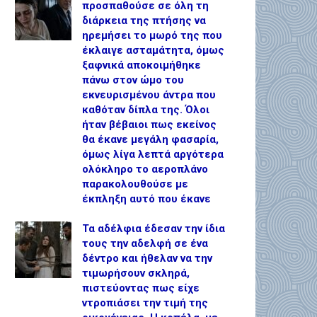
προσπαθούσε σε όλη τη
διάρκεια της πτήσης να
ηρεμήσει το μωρό της που
έκλαιγε ασταμάτητα, όμως
ξαφνικά αποκοιμήθηκε
πάνω στον ώμο του
εκνευρισμένου άντρα που
καθόταν δίπλα της. Όλοι
ήταν βέβαιοι πως εκείνος
θα έκανε μεγάλη φασαρία,
όμως λίγα λεπτά αργότερα
ολόκληρο το αεροπλάνο
παρακολουθούσε με
έκπληξη αυτό που έκανε
Τα αδέλφια έδεσαν την ίδια
τους την αδελφή σε ένα
δέντρο και ήθελαν να την
τιμωρήσουν σκληρά,
πιστεύοντας πως είχε
ντροπιάσει την τιμή της