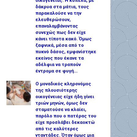
οικογένειας. Η κοπέλα, με
δάκρυα στα μάτια, τους
παρακαλούσε να την
ελευθερώσουν,
επαναλαμβάνοντας
συνεχώς πως δεν είχε
κάνει τίποτα κακό. Όμως
ξαφνικά, μέσα από το
πυκνό δάσος, εμφανίστηκε
εκείνος που έκανε τα
αδέλφια να τραπούν
έντρομα σε φυγή…
Ο μοναδικός κληρονόμος
της πλουσιότερης
οικογένειας είχε ήδη γίνει
τριών μηνών, όμως δεν
σταματούσε να κλαίει,
παρόλο που ο πατέρας του
είχε προσλάβει δεκαοκτώ
από τις καλύτερες
νταντάδες. Όταν όμως μια