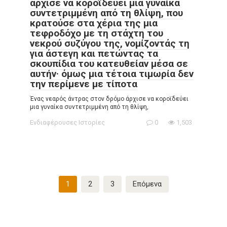
άρχισε να κοροϊδεύει μια γυναίκα
συντετριμμένη από τη θλίψη, που
κρατούσε στα χέρια της μια
τεφροδόχο με τη στάχτη του
νεκρού συζύγου της, νομίζοντάς τη
για άστεγη και πετώντας τα
σκουπίδια του κατευθείαν μέσα σε
αυτήν· όμως μια τέτοια τιμωρία δεν
την περίμενε με τίποτα
Ένας νεαρός άντρας στον δρόμο άρχισε να κοροϊδεύει
μια γυναίκα συντετριμμένη από τη θλίψη,
Ενδιαφέρουσες Ιστορίες
0
1,503
Σελιδοποίηση
1
2
3
Επόμενα
άρθρων