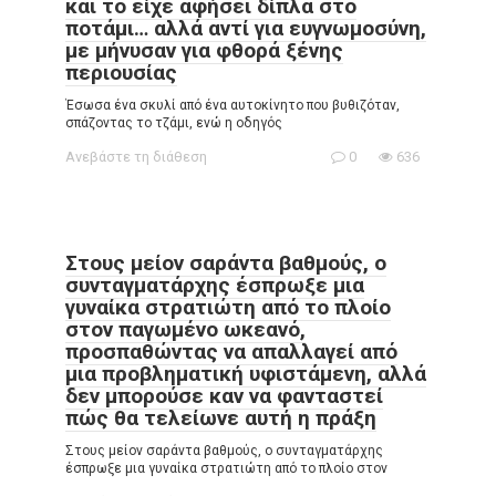
και το είχε αφήσει δίπλα στο
ποτάμι… αλλά αντί για ευγνωμοσύνη,
με μήνυσαν για φθορά ξένης
περιουσίας
Έσωσα ένα σκυλί από ένα αυτοκίνητο που βυθιζόταν,
σπάζοντας το τζάμι, ενώ η οδηγός
Ανεβάστε τη διάθεση
0
636
Στους μείον σαράντα βαθμούς, ο
συνταγματάρχης έσπρωξε μια
γυναίκα στρατιώτη από το πλοίο
στον παγωμένο ωκεανό,
προσπαθώντας να απαλλαγεί από
μια προβληματική υφιστάμενη, αλλά
δεν μπορούσε καν να φανταστεί
πώς θα τελείωνε αυτή η πράξη
Στους μείον σαράντα βαθμούς, ο συνταγματάρχης
έσπρωξε μια γυναίκα στρατιώτη από το πλοίο στον