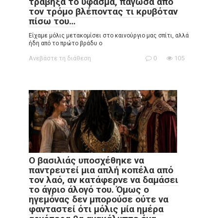
τράβηξα το ύφασμα, πάγωσα από
τον τρόμο βλέποντας τι κρυβόταν
πίσω του…
Είχαμε μόλις μετακομίσει στο καινούργιο μας σπίτι, αλλά
ήδη από το πρώτο βράδυ ο
Ανεβάστε τη διάθεση
0
105
Ο βασιλιάς υποσχέθηκε να
παντρευτεί μια απλή κοπέλα από
τον λαό, αν κατάφερνε να δαμάσει
το άγριο άλογό του. Όμως ο
ηγεμόνας δεν μπορούσε ούτε να
φανταστεί ότι μόλις μία ημέρα