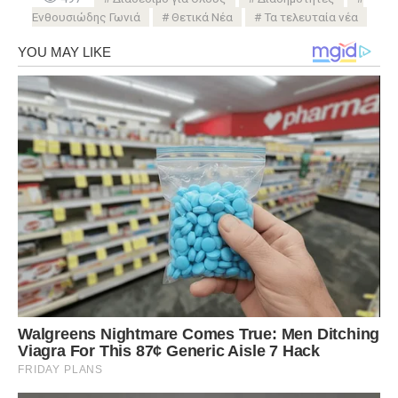
Ενθουσιώδης Γωνιά
Θετικά Νέα
Τα τελευταία νέα