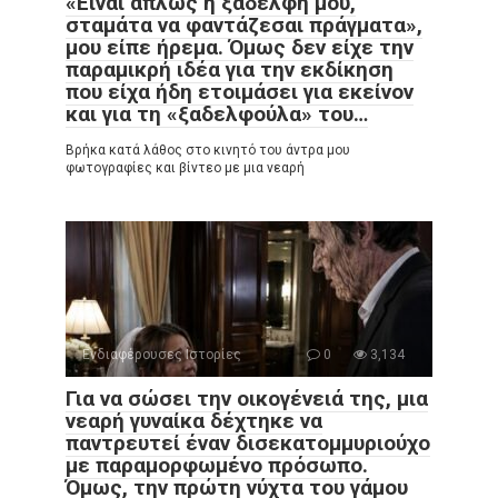
«Είναι απλώς η ξαδέλφη μου,
σταμάτα να φαντάζεσαι πράγματα»,
μου είπε ήρεμα. Όμως δεν είχε την
παραμικρή ιδέα για την εκδίκηση
που είχα ήδη ετοιμάσει για εκείνον
και για τη «ξαδελφούλα» του…
Βρήκα κατά λάθος στο κινητό του άντρα μου
φωτογραφίες και βίντεο με μια νεαρή
Ενδιαφέρουσες Ιστορίες
0
3,134
Για να σώσει την οικογένειά της, μια
νεαρή γυναίκα δέχτηκε να
παντρευτεί έναν δισεκατομμυριούχο
με παραμορφωμένο πρόσωπο.
Όμως, την πρώτη νύχτα του γάμου