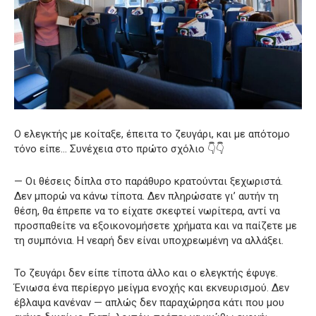
Ο ελεγκτής με κοίταξε, έπειτα το ζευγάρι, και με απότομο
τόνο είπε… Συνέχεια στο πρώτο σχόλιο 👇👇
— Οι θέσεις δίπλα στο παράθυρο κρατούνται ξεχωριστά.
Δεν μπορώ να κάνω τίποτα. Δεν πληρώσατε γι’ αυτήν τη
θέση, θα έπρεπε να το είχατε σκεφτεί νωρίτερα, αντί να
προσπαθείτε να εξοικονομήσετε χρήματα και να παίζετε με
τη συμπόνια. Η νεαρή δεν είναι υποχρεωμένη να αλλάξει.
Το ζευγάρι δεν είπε τίποτα άλλο και ο ελεγκτής έφυγε.
Ένιωσα ένα περίεργο μείγμα ενοχής και εκνευρισμού. Δεν
έβλαψα κανέναν — απλώς δεν παραχώρησα κάτι που μου