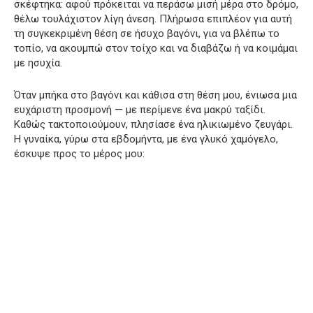
σκέφτηκα: αφού πρόκειται να περάσω μισή μέρα στο δρόμο,
θέλω τουλάχιστον λίγη άνεση. Πλήρωσα επιπλέον για αυτή
τη συγκεκριμένη θέση σε ήσυχο βαγόνι, για να βλέπω το
τοπίο, να ακουμπώ στον τοίχο και να διαβάζω ή να κοιμάμαι
με ησυχία.
Όταν μπήκα στο βαγόνι και κάθισα στη θέση μου, ένιωσα μια
ευχάριστη προσμονή — με περίμενε ένα μακρύ ταξίδι.
Καθώς τακτοποιούμουν, πλησίασε ένα ηλικιωμένο ζευγάρι.
Η γυναίκα, γύρω στα εβδομήντα, με ένα γλυκό χαμόγελο,
έσκυψε προς το μέρος μου: