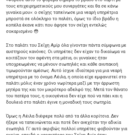
τους επιχειρηματικούς μου συνεργάτες και θα σε κάνω
γυναίκα μου»: ο σεΐχης ταπείνωσε μια νεαρή υπηρέτρια
μπροστά σε ολόκληρο το παλάτι, όμως το ίδιο βράδυ η
κοπέλα έκανε κάτι που άφησε τον σεΐχη εντελώς
σοκαρισμένο 😳
Στο παλάτι του Σεΐχη Αμίρ όλα γίνονταν πάντα σύμφωνα με
αυστηρούς κανόνες. Οι υπηρέτες δεν είχαν το δικαίωμα να
κοιτάζουν τον αφέντη στα μάτια, οι γυναίκες ήταν
υποχρεωμένες να μένουν σιωπηλές και κάθε ανυπακοή
τιμωρούνταν αμέσως. Αυτό ίσχυε ιδιαίτερα για μια νεαρή
υπηρέτρια με το όνομα Λέιλα, η οποία είχε εμφανιστεί στο
παλάτι μόλις έναν χρόνο νωρίτερα μαζί με την άρρωστη
μητέρα της και τον μικρότερο αδελφό της. Μετά τον θάνατο
του πατέρα τους, η οικογένεια δεν είχε πού να πάει και η
δουλειά στο παλάτι έγινε η μοναδική τους σωτηρία.
Όμως η Λέιλα διέφερε πολύ από τα άλλα κορίτσια. Δεν
ήξερε να ταπεινώνεται και ποτέ δεν ανεχόταν την αδικία
σιωπηλά. Γι’ αυτό ακριβώς πολλοί υπηρέτες φοβούνταν για