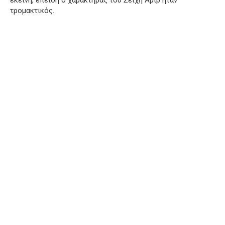
εκείνη, επειδή ο χαρακτήρας του Σεΐχη Αμίρ ήταν
τρομακτικός.