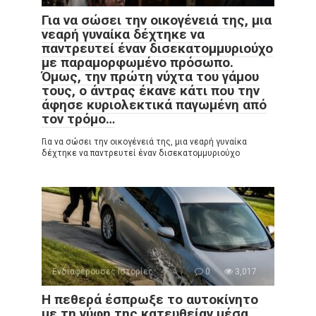
Για να σώσει την οικογένειά της, μια
νεαρή γυναίκα δέχτηκε να
παντρευτεί έναν δισεκατομμυριούχο
με παραμορφωμένο πρόσωπο.
Όμως, την πρώτη νύχτα του γάμου
τους, ο άντρας έκανε κάτι που την
άφησε κυριολεκτικά παγωμένη από
τον τρόμο…
Για να σώσει την οικογένειά της, μια νεαρή γυναίκα
δέχτηκε να παντρευτεί έναν δισεκατομμυριούχο
Ενδιαφέρουσες Ιστορίες
0
3,017
Η πεθερά έσπρωξε το αυτοκίνητο
με τη νύφη της κατευθείαν μέσα