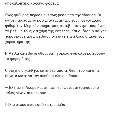
αποκαλυπτικό κόκκινο φόρεμα.
Ένας ψίθυρος πέρασε αμέσως μέσα από την αίθουσα. Οι
άντρες άρχισαν να κοιτάζονται μεταξύ τους, οι γυναίκες
ψιθύριζαν. Μερικές υπηρέτριες κατέβασαν ντροπιασμένες
το βλέμμα τους για χάρη της κοπέλας. Και ο ίδιος ο σεΐχης
χαμογέλασε αργά, βέβαιος ότι είχε επιτέλους σπάσει τον
χαρακτήρα της.
Η Λέιλα κατέβαινε αθόρυβα τη σκάλα ενώ όλοι κοιτούσαν
το φόρεμά της.
Ο σεΐχης σηκώθηκε επίτηδες από τη θέση του και είπε
δυνατά ώστε να τον ακούσει όλη η αίθουσα:
— Βλέπετε; Ακόμα και οι πιο περήφανοι άνθρωποι στο
τέλος γίνονται υπάκουοι.
Γέλια ακούστηκαν από τα τραπέζια.