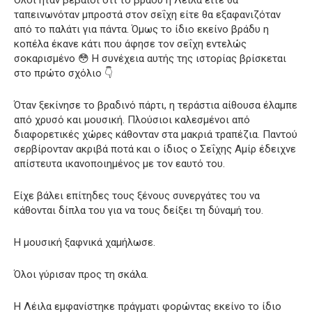
Όλοι ήταν βέβαιοι ότι το βράδυ η Λέιλα είτε θα
ταπεινωνόταν μπροστά στον σεΐχη είτε θα εξαφανιζόταν
από το παλάτι για πάντα. Όμως το ίδιο εκείνο βράδυ η
κοπέλα έκανε κάτι που άφησε τον σεΐχη εντελώς
σοκαρισμένο 😳 Η συνέχεια αυτής της ιστορίας βρίσκεται
στο πρώτο σχόλιο 👇
Όταν ξεκίνησε το βραδινό πάρτι, η τεράστια αίθουσα έλαμπε
από χρυσό και μουσική. Πλούσιοι καλεσμένοι από
διαφορετικές χώρες κάθονταν στα μακριά τραπέζια. Παντού
σερβίρονταν ακριβά ποτά και ο ίδιος ο Σεΐχης Αμίρ έδειχνε
απίστευτα ικανοποιημένος με τον εαυτό του.
Είχε βάλει επίτηδες τους ξένους συνεργάτες του να
κάθονται δίπλα του για να τους δείξει τη δύναμή του.
Η μουσική ξαφνικά χαμήλωσε.
Όλοι γύρισαν προς τη σκάλα.
Η Λέιλα εμφανίστηκε πράγματι φορώντας εκείνο το ίδιο