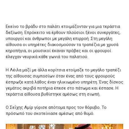
Εκείνο το βράδυ στο παλάτι ετοιμάζονταν για μια τεράστια
δεξίωση. Επρόκειτο να έρθουν πλούσιοι ξένοι συνεργάτες,
υπουργοί και άνθρωποι με μεγάλη επιρροή. Στη μεγάλη
αίθουσα οι υπηρέτες διακοσμούσαν τα τραπέζια με χρυσά
κηροπήγια, οι μουσικοί έκαναν πρόβες και οι φρουροί
έλεγχαν νευρικά κάθε γωνιά του παλατιού.
Η Λέιλα μαζί με άλλα κορίτσια ετοίμαζε το μεγάλο τραπέζι
της αίθουσας συμποσίων όταν ένας από τους φρουρούς
έσπρωξε κατά λάθος έναν ηλικιωμένο υπηρέτη. Ένας δίσκος
γεμάτος ακριβά ποτήρια έπεσε στο πάτωμα και έσπασε. Η
τεράστια αίθουσα βυθίστηκε αμέσως στη σιωπή.
Ο Σεΐχης Αμίρ γύρισε απότομα προς τον θόρυβο. Το
πρόσωπό του σκοτείνιασε αμέσως από θυμό.