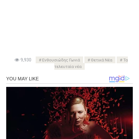
9,930
Ενθουσιώδης Γωνιά
Θετικά Νέα
Τα
τελευταία νέα