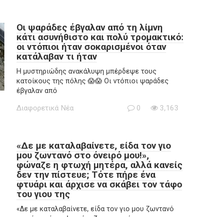
Οι ψαράδες έβγαλαν από τη λίμνη
κάτι ασυνήθιστο και πολύ τρομακτικό:
οι ντόπιοι ήταν σοκαρισμένοι όταν
κατάλαβαν τι ήταν
Η μυστηριώδης ανακάλυψη μπέρδεψε τους
κατοίκους της πόλης 😱😱 Οι ντόπιοι ψαράδες
έβγαλαν από
Διαφορετικά Νέα
0
3,163
«Δε με καταλαβαίνετε, είδα τον γιο
μου ζωντανό στο όνειρό μου!»,
φώναζε η φτωχή μητέρα, αλλά κανείς
δεν την πίστευε; Τότε πήρε ένα
φτυάρι και άρχισε να σκάβει τον τάφο
του γιου της
«Δε με καταλαβαίνετε, είδα τον γιο μου ζωντανό