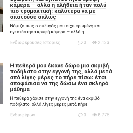
κάμερα — αλλά η αλήθεια ήταν πολύ
πιο τρομακτική: καλύτερα να με
απατούσε απλώς
Νόμιζα πως ο σύζυγός μου είχε ερωμένη και
εγκατέστησα κρυφή κάμερα — αλλά η
Ενδιαφέρουσες Ιστορίες
0
2,133
Η πεθερά μου έκανε δώρο μια ακριβή
ποδήλατο στην εγγονή της, αλλά μετά
από λίγες μέρες το πήρε πίσω: έτσι
αποφάσισα να της δώσω ένα σκληρό
μάθημα
Η πεθερά χάρισε στην εγγονή της ένα ακριβό
ποδήλατο, αλλά λίγες μέρες μετά πήρε
Ενδιαφέρων
0
8,775