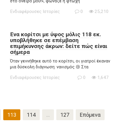
στο όνειρό μου!», φώναζε η φτωχή
Ενδιαφέρουσες Ιστορίες
0
25,210
Ένα κορίτσι με ύψος μόλις 118 εκ.
υποβλήθηκε σε επέμβαση
επιμήκυνσης άκρων: δείτε πώς είναι
σήμερα
Όταν γεννήθηκε αυτό το κορίτσι, οι γιατροί έκαναν
μια δύσκολη διάγνωση: νανισμός 😢 Στα
Ενδιαφέρουσες Ιστορίες
0
1,647
113
114
…
127
Επόμενα