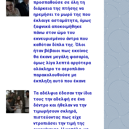
προσπαθούσε σε όλη τη
διάρκεια της πτήσης να
ηρεμήσει το μωρό της που
έκλαιγε ασταμάτητα, όμως
ξαφνικά αποκοιμήθηκε
πάνω στον ώμο του
εκνευρισμένου άντρα που
καθόταν δίπλα της. Όλοι
ήταν βέβαιοι πως εκείνος
θα έκανε μεγάλη φασαρία,
όμως λίγα λεπτά αργότερα
ολόκληρο το αεροπλάνο
παρακολουθούσε με
έκπληξη αυτό που έκανε
Τα αδέλφια έδεσαν την ίδια
τους την αδελφή σε ένα
δέντρο και ήθελαν να την
τιμωρήσουν σκληρά,
πιστεύοντας πως είχε
ντροπιάσει την τιμή της