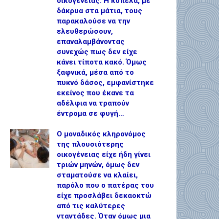
οικογένειας. Η κοπέλα, με
δάκρυα στα μάτια, τους
παρακαλούσε να την
ελευθερώσουν,
επαναλαμβάνοντας
συνεχώς πως δεν είχε
κάνει τίποτα κακό. Όμως
ξαφνικά, μέσα από το
πυκνό δάσος, εμφανίστηκε
εκείνος που έκανε τα
αδέλφια να τραπούν
έντρομα σε φυγή…
Ο μοναδικός κληρονόμος
της πλουσιότερης
οικογένειας είχε ήδη γίνει
τριών μηνών, όμως δεν
σταματούσε να κλαίει,
παρόλο που ο πατέρας του
είχε προσλάβει δεκαοκτώ
από τις καλύτερες
νταντάδες. Όταν όμως μια