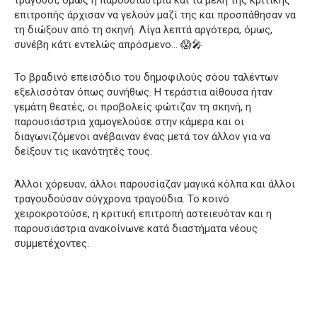
τραγούδι, όμως η παρουσιάστρια και τα μέλη της κριτικής
επιτροπής άρχισαν να γελούν μαζί της και προσπάθησαν να
τη διώξουν από τη σκηνή. Λίγα λεπτά αργότερα, όμως,
συνέβη κάτι εντελώς απρόσμενο… 😱🎤
Το βραδινό επεισόδιο του δημοφιλούς σόου ταλέντων
εξελισσόταν όπως συνήθως. Η τεράστια αίθουσα ήταν
γεμάτη θεατές, οι προβολείς φώτιζαν τη σκηνή, η
παρουσιάστρια χαμογελούσε στην κάμερα και οι
διαγωνιζόμενοι ανέβαιναν ένας μετά τον άλλον για να
δείξουν τις ικανότητές τους.
Άλλοι χόρευαν, άλλοι παρουσίαζαν μαγικά κόλπα και άλλοι
τραγουδούσαν σύγχρονα τραγούδια. Το κοινό
χειροκροτούσε, η κριτική επιτροπή αστειευόταν και η
παρουσιάστρια ανακοίνωνε κατά διαστήματα νέους
συμμετέχοντες.