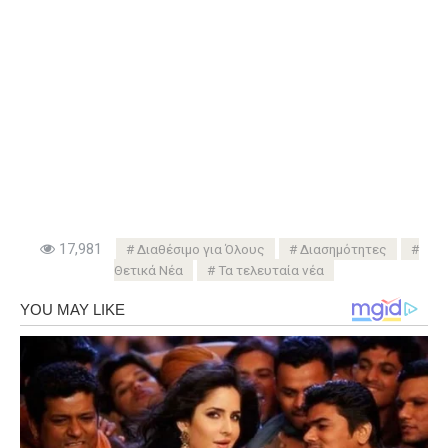
17,981
Διαθέσιμο για Όλους
Διασημότητες
Θετικά Νέα
Τα τελευταία νέα