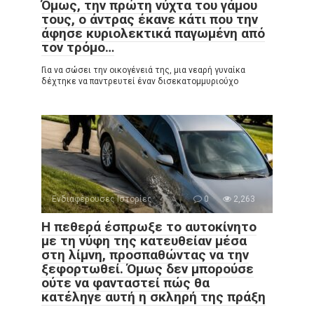
Όμως, την πρώτη νύχτα του γάμου
τους, ο άντρας έκανε κάτι που την
άφησε κυριολεκτικά παγωμένη από
τον τρόμο…
Για να σώσει την οικογένειά της, μια νεαρή γυναίκα
δέχτηκε να παντρευτεί έναν δισεκατομμυριούχο
Ενδιαφέρουσες Ιστορίες
0
2,263
Η πεθερά έσπρωξε το αυτοκίνητο
με τη νύφη της κατευθείαν μέσα
στη λίμνη, προσπαθώντας να την
ξεφορτωθεί. Όμως δεν μπορούσε
ούτε να φανταστεί πώς θα
κατέληγε αυτή η σκληρή της πράξη