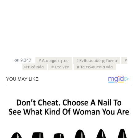
9,042
Διασημότητες
Ενθουσιώδης Γωνιά
Θετικά Νέα
Στα νέα
Τα τελευταία νέα