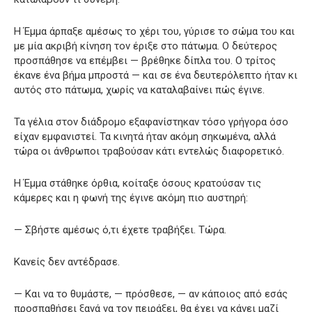
Η Έμμα άρπαξε αμέσως το χέρι του, γύρισε το σώμα του και
με μία ακριβή κίνηση τον έριξε στο πάτωμα. Ο δεύτερος
προσπάθησε να επέμβει — βρέθηκε δίπλα του. Ο τρίτος
έκανε ένα βήμα μπροστά — και σε ένα δευτερόλεπτο ήταν κι
αυτός στο πάτωμα, χωρίς να καταλαβαίνει πώς έγινε.
Τα γέλια στον διάδρομο εξαφανίστηκαν τόσο γρήγορα όσο
είχαν εμφανιστεί. Τα κινητά ήταν ακόμη σηκωμένα, αλλά
τώρα οι άνθρωποι τραβούσαν κάτι εντελώς διαφορετικό.
Η Έμμα στάθηκε όρθια, κοίταξε όσους κρατούσαν τις
κάμερες και η φωνή της έγινε ακόμη πιο αυστηρή:
— Σβήστε αμέσως ό,τι έχετε τραβήξει. Τώρα.
Κανείς δεν αντέδρασε.
— Και να το θυμάστε, — πρόσθεσε, — αν κάποιος από εσάς
προσπαθήσει ξανά να τον πειράξει, θα έχει να κάνει μαζί