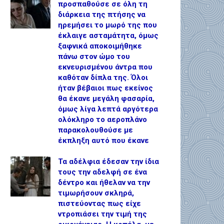
προσπαθούσε σε όλη τη
διάρκεια της πτήσης να
ηρεμήσει το μωρό της που
έκλαιγε ασταμάτητα, όμως
ξαφνικά αποκοιμήθηκε
πάνω στον ώμο του
εκνευρισμένου άντρα που
καθόταν δίπλα της. Όλοι
ήταν βέβαιοι πως εκείνος
θα έκανε μεγάλη φασαρία,
όμως λίγα λεπτά αργότερα
ολόκληρο το αεροπλάνο
παρακολουθούσε με
έκπληξη αυτό που έκανε
Τα αδέλφια έδεσαν την ίδια
τους την αδελφή σε ένα
δέντρο και ήθελαν να την
τιμωρήσουν σκληρά,
πιστεύοντας πως είχε
ντροπιάσει την τιμή της