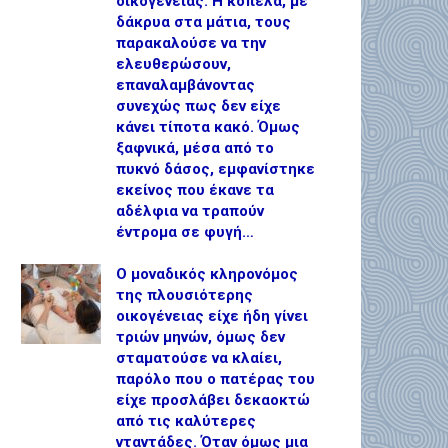
οικογένειας. Η κοπέλα, με
δάκρυα στα μάτια, τους
παρακαλούσε να την
ελευθερώσουν,
επαναλαμβάνοντας
συνεχώς πως δεν είχε
κάνει τίποτα κακό. Όμως
ξαφνικά, μέσα από το
πυκνό δάσος, εμφανίστηκε
εκείνος που έκανε τα
αδέλφια να τραπούν
έντρομα σε φυγή…
Ο μοναδικός κληρονόμος
της πλουσιότερης
οικογένειας είχε ήδη γίνει
τριών μηνών, όμως δεν
σταματούσε να κλαίει,
παρόλο που ο πατέρας του
είχε προσλάβει δεκαοκτώ
από τις καλύτερες
νταντάδες. Όταν όμως μια