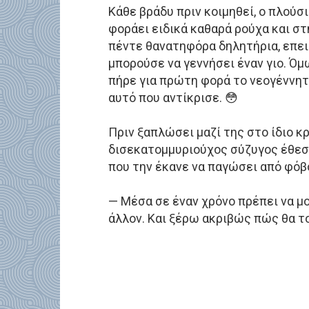
Κάθε βράδυ πριν κοιμηθεί, ο πλούσ
φοράει ειδικά καθαρά ρούχα και στ
πέντε θανατηφόρα δηλητήρια, επει
μπορούσε να γεννήσει έναν γιο. Όμ
πήρε για πρώτη φορά το νεογέννητ
αυτό που αντίκρισε. 😳
Πριν ξαπλώσει μαζί της στο ίδιο κ
δισεκατομμυριούχος σύζυγος έθεσε
που την έκανε να παγώσει από φόβ
— Μέσα σε έναν χρόνο πρέπει να μο
άλλον. Και ξέρω ακριβώς πώς θα τ