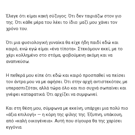
Έλεγε ότι είμαι κακή σύζυγος. Ότι δεν ταιριάζω στον γιο
της. Ότι κάθε μέρα του λέει το ίδιο: μαζί μου χάνει τον
χρόνο του.
Ότι μια φυσιολογική γυναίκα θα είχε ήδη παιδί εδώ και
καιρό, ενώ εγώ είμαι «ένα τίποτα». Στεκόμουν εκεί, με το
χέρι κολλημένο στο στόμα, φοβούμενη ακόμη και να
αναπνεύσω.
Η πεθερά μου είπε ότι εδώ και καιρό προσπαθεί να πείσει
τον άντρα μου να με αφήσει. Ότι στην αρχή αντιστεκόταν, με
υπερασπιζόταν, αλλά τώρα όλο και πιο συχνά σωπαίνει και
γνέφει καταφατικά. Ότι αρχίζει να συμφωνεί.
Και στη θέση μου, σύμφωνα με εκείνη, υπάρχει μια πολύ πιο
«άξια επιλογή» — η κόρη της φίλης της. Έξυπνη, υπάκουη,
από «καλή οικογένεια». Αυτή που σίγουρα θα της χαρίσει
εγγόνια.