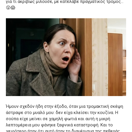
για τι ακριβώς μιλούσε, με κατέλαβε πραγματικός τρόμος…
😲😱
Ήμουν σχεδόν ήδη στην έξοδο, όταν μια τρομακτική σκέψη
άστραψε στο μυαλό μου: δεν είχα κλείσει την κουζίνα. Η
σούπα είχε μείνει σε χαμηλή φωτιά και αυτή η μικρή
λεπτομέρεια μου φάνηκε ξαφνικά καταστροφή. Και το
χειρότερο ήταν ότι αυτό ήταν το διαμέρισμα της πεθεράς