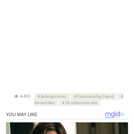
4,495
Διασημότητες
Ενθουσιώδης Γωνιά
Θετικά Νέα
Τα τελευταία νέα