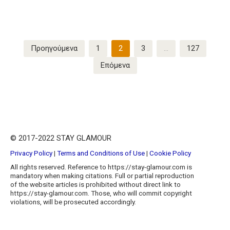
Σελιδοποίηση
Προηγούμενα
1
2
3
…
127
άρθρων
Επόμενα
© 2017-2022 STAY GLAMOUR
Privacy Policy
|
Terms and Conditions of Use
|
Cookie Policy
All rights reserved. Reference to https://stay-glamour.com is
mandatory when making citations. Full or partial reproduction
of the website articles is prohibited without direct link to
https://stay-glamour.com. Those, who will commit copyright
violations, will be prosecuted accordingly.