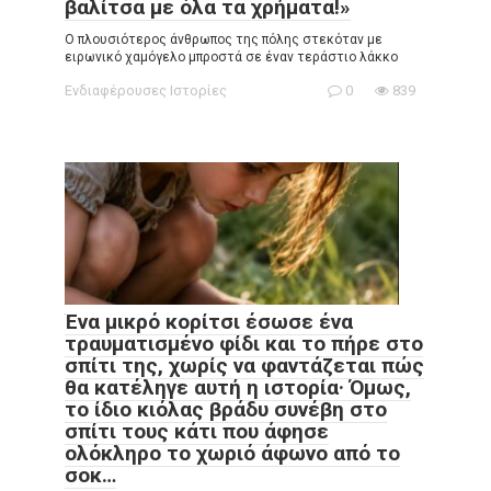
βαλίτσα με όλα τα χρήματα!»
Ο πλουσιότερος άνθρωπος της πόλης στεκόταν με
ειρωνικό χαμόγελο μπροστά σε έναν τεράστιο λάκκο
Ενδιαφέρουσες Ιστορίες
0
839
Ένα μικρό κορίτσι έσωσε ένα
τραυματισμένο φίδι και το πήρε στο
σπίτι της, χωρίς να φαντάζεται πώς
θα κατέληγε αυτή η ιστορία· Όμως,
το ίδιο κιόλας βράδυ συνέβη στο
σπίτι τους κάτι που άφησε
ολόκληρο το χωριό άφωνο από το
σοκ…