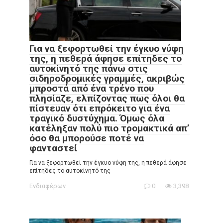
Για να ξεφορτωθεί την έγκυο νύφη
της, η πεθερά άφησε επίτηδες το
αυτοκίνητό της πάνω στις
σιδηροδρομικές γραμμές, ακριβώς
μπροστά από ένα τρένο που
πλησίαζε, ελπίζοντας πως όλοι θα
πίστευαν ότι επρόκειτο για ένα
τραγικό δυστύχημα. Όμως όλα
κατέληξαν πολύ πιο τρομακτικά απ’
όσο θα μπορούσε ποτέ να
φανταστεί
Για να ξεφορτωθεί την έγκυο νύφη της, η πεθερά άφησε
επίτηδες το αυτοκίνητό της
Ενδιαφέρων
0
3,398